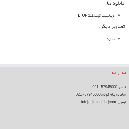
دانلود ها:
دیتاشیت گیت LTOP 111
تصاویر دیگر:
ندارد
تماس با ما
تلفن: 57945000- 021
سامانه پیام کوتاه: 57945000- 021
ایمیل:
info[at] tolue[dot]com