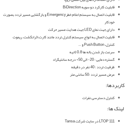
قابلیت کارکرد دو سویه BiDirection
قابلیت اتصال به سیستم اعلام خطرEmergency و بازگشایی مسیر تردد بصورت
خودکار
دارای جهت نمای LED جهت هدایت مسیر حرکت
قابلیت اتصال به انواع سیستم کنترل تردد مانند کارت،اثرانگشت، ریموت
کنترل، Push Button و …
سرعت باز شدن باله ها 0.8 ثانیه
گستره دمایی : 20- الی 50+ درجه سانتیگراد
ظرفیت تردد : 40 نفر در دقیقه
عرض مسیر تردد :50 سانتی متر
کاربردها:
کنترل دسترسی نفرات
لینک ها:
LTOP 111 در سایت شرکت Tansa